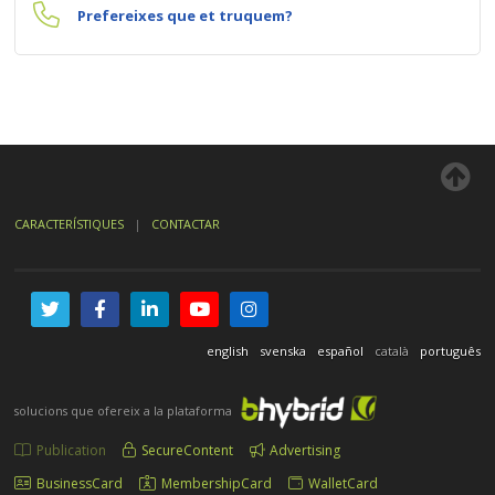
Prefereixes que et truquem?
CARACTERÍSTIQUES
|
CONTACTAR
english
svenska
español
català
português
solucions que ofereix a la plataforma
Publication
SecureContent
Advertising
BusinessCard
MembershipCard
WalletCard